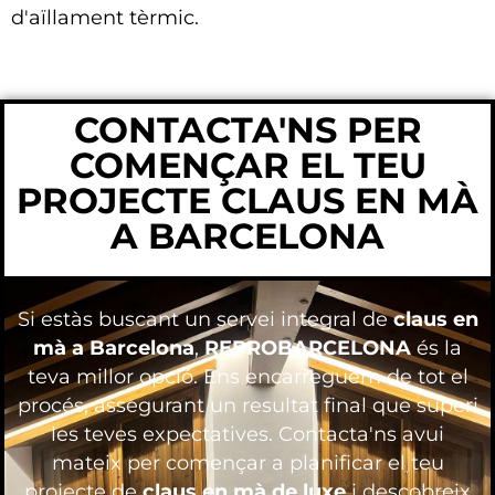
d'aïllament tèrmic.
CONTACTA'NS PER
COMENÇAR EL TEU
PROJECTE CLAUS EN MÀ
A BARCELONA
Si estàs buscant un servei integral de
claus en
mà a Barcelona
,
REPROBARCELONA
és la
teva millor opció. Ens encarreguem de tot el
procés, assegurant un resultat final que superi
les teves expectatives. Contacta'ns avui
mateix per començar a planificar el teu
projecte de
claus en mà de luxe
i descobreix