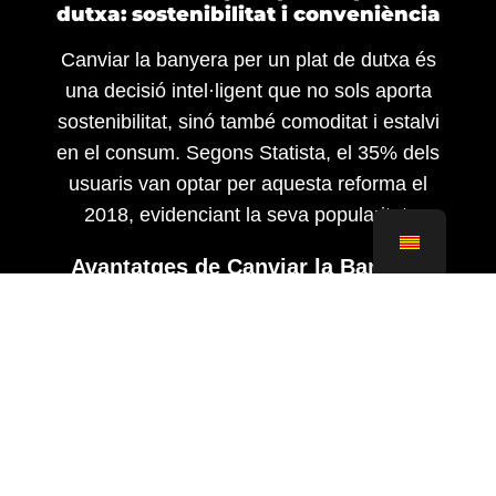
dutxa: sostenibilitat i conveniència
Canviar la banyera per un plat de dutxa és
una decisió intel·ligent que no sols aporta
sostenibilitat, sinó també comoditat i estalvi
en el consum. Segons Statista, el 35% dels
usuaris van optar per aquesta reforma el
2018, evidenciant la seva popularitat.
Avantatges de Canviar la Banyera
per Plat de Dutxa
Reforma Fàcil i Econòmica:
Aquesta transformació és una opció fàcil i
econòmica. A
ReproBarcelona
, entenem
que les obres necessàries són mínimes en
comparació amb una reforma integral.