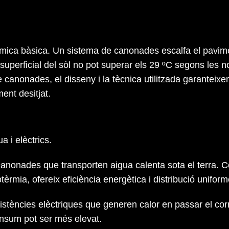
àmica bàsica. Un sistema de canonades escalfa el pavim
perficial del sòl no pot superar els 29 ºC segons les nor
e canonades, el disseny i la tècnica utilitzada garanteix
ent desitjat.
a i elèctrics.
canonades que transporten aigua calenta sota el terra. 
rmia, ofereix eficiència energètica i distribució uniforme
stències elèctriques que generen calor en passar el corr
consum pot ser més elevat.