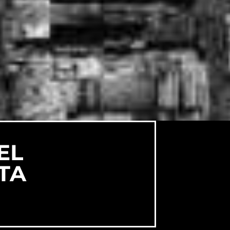
EL
TA