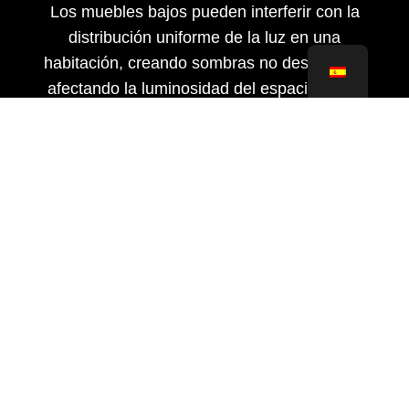
Los muebles bajos pueden interferir con la
distribución uniforme de la luz en una
habitación, creando sombras no deseadas y
afectando la luminosidad del espacio. Opta
por muebles de mayor altura que aprovechen
al máximo el espacio vertical disponible y
dirijan la luz hacia abajo, favoreciendo una
iluminación más uniforme y efectiva en toda la
habitación. Esta simple elección puede
marcar una gran diferencia en la luminosidad
y el ambiente general del espacio.
Ilumina el Techo
Dirigir la luz hacia el techo es una excelente
manera de distribuir la luminosidad de manera
suave y uniforme por toda la habitación.